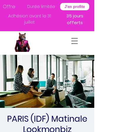
Offre
Durée limitée
J'en profite
35 jours
Adhésion avant le 31
juillet
offerts
PARIS (IDF) Matinale
Lookmonbiz