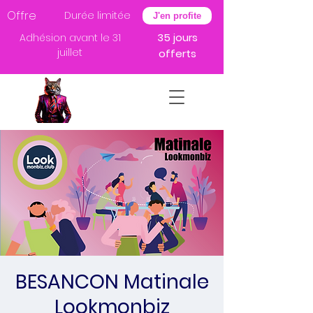
Offre
Durée limitée
J'en profite
35 jours
Adhésion avant le 31
juillet
offerts
BESANCON Matinale
Lookmonbiz