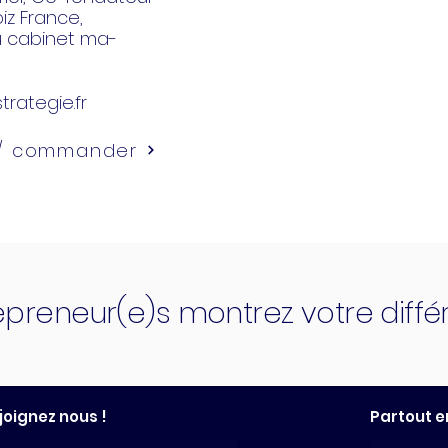
z France,
u cabinet ma-
trategie.fr
 / commander
epreneur(e)s montrez votre diff
joignez nous !
Partout e