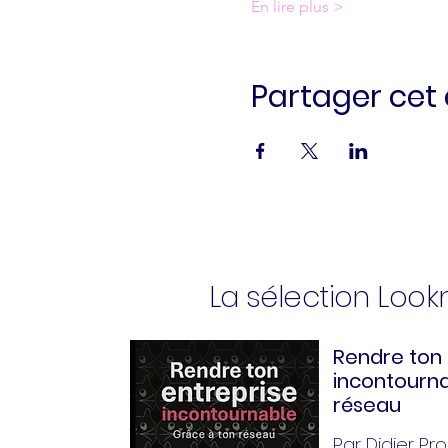
En lire plus >
Partager ce
La sélection Loo
Rendre ton 
incontourna
réseau
Par Didier Pror