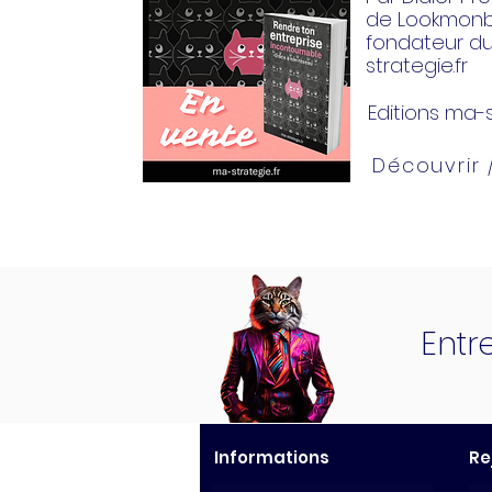
de Lookmonbi
fondateur d
strategie.fr
Editions ma-s
Découvrir
Entr
Informations
Re