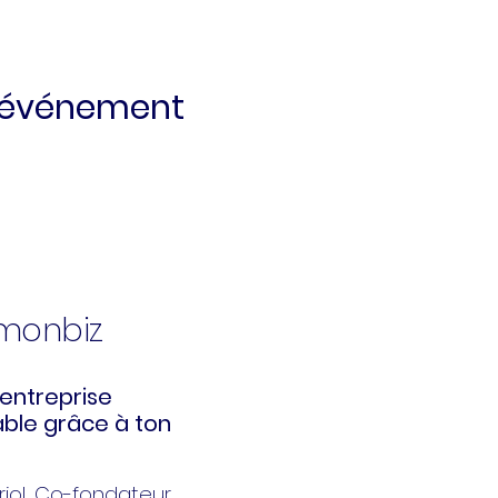
t événement
kmonbiz
entreprise
ble grâce à ton
iol
, Co-fondateur