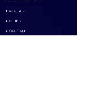
ANNUAIRE
CLUBS
QG CAFE
ACTUALITES
PARTENAIRES
Rejoignez nous !
DEVENIR MEMBRE
DEVENIR ANIMATEUR D'UN CLUB LOCAL
DEVENIR QG CAFE
SE CONNECTER