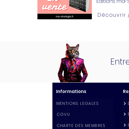
Editions ma-s
Découvrir
Entr
Informations
Re
MENTIONS LEGALES
CGVU
CHARTE DES MEMBRES