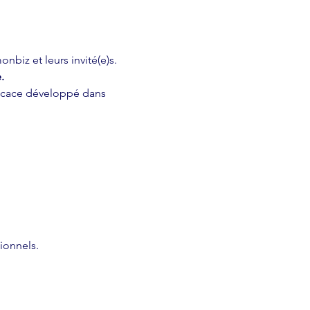
biz et leurs invité(e)s. 
. 
fficace développé dans 
ionnels.