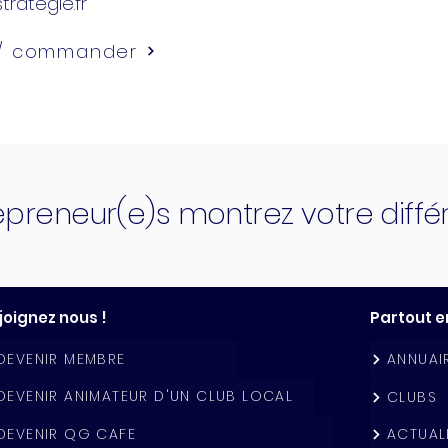
trategie.fr
 / commander
epreneur(e)s montrez votre diff
joignez nous !
Partout e
DEVENIR MEMBRE
ANNUAI
DEVENIR ANIMATEUR D'UN CLUB LOCAL
CLUBS
DEVENIR QG CAFE
ACTUAL