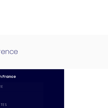
érence
n France
RE
ITES