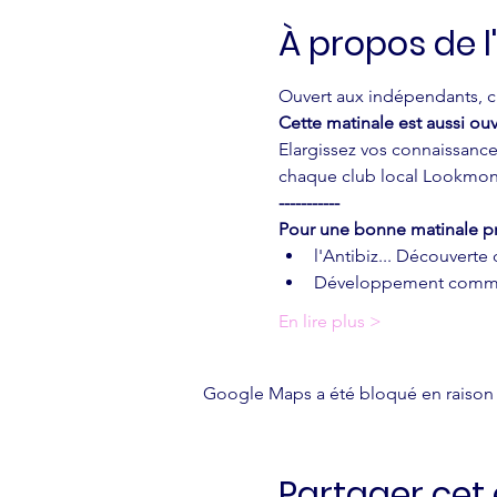
À propos de 
Ouvert aux indépendants, ch
Cette matinale est aussi ouv
Elargissez vos connaissances
chaque club local Lookmon
-----------
Pour une bonne matinale pr
l'Antibiz... Découverte
Développement comme
En lire plus >
Google Maps a été bloqué en raison 
Partager ce