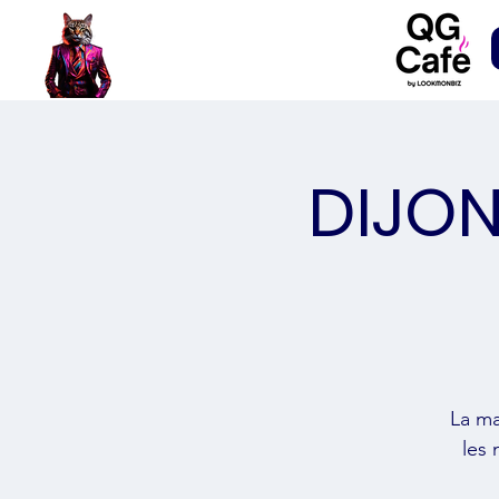
DIJON
La ma
les 