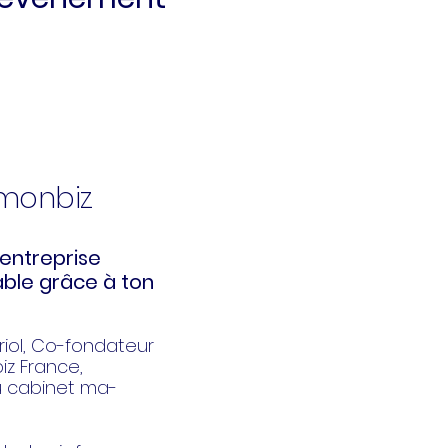
kmonbiz
entreprise
ble grâce à ton
iol
, Co-fondateur
z France,
u cabinet ma-