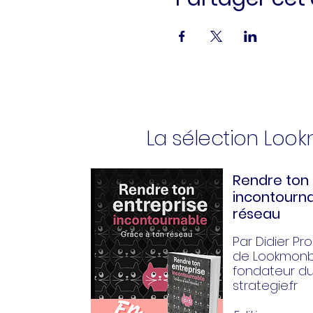
La sélection Loo
Rendre ton 
incontourna
réseau
Par Didier Pror
de Lookmonbi
fondateur d
strategie.fr