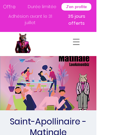
Offre
Durée limitée
J'en profite
35 jours
Adhésion avant le 31
juillet
offerts
Saint-Apollinaire -
Matinale