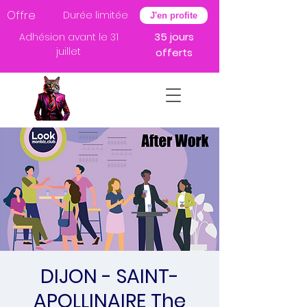
Offre
Durée limitée
J'en profite
35 jours
Adhésion avant le 31
juillet
offerts
DIJON - SAINT-
APOLLINAIRE The