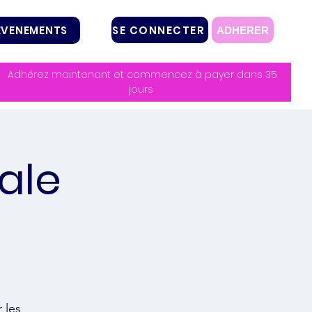
SE CONNECTER
EVENEMENTS
ADHERER
Adhérez maintenant et commencez à payer dans 35
jours
ale
 les