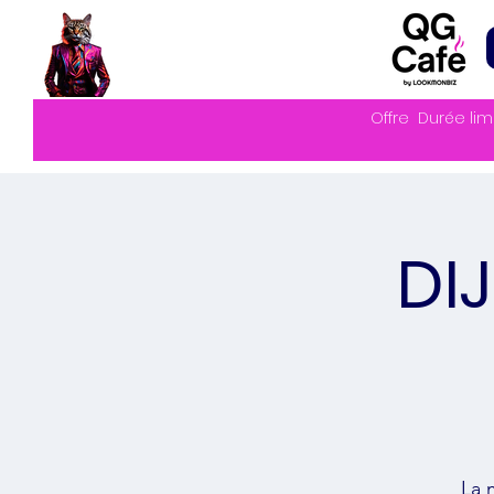
Offre
Durée lim
DI
La 