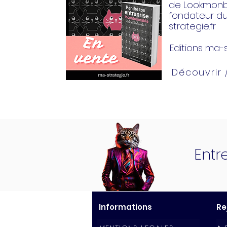
de Lookmonbi
fondateur d
strategie.fr
Editions ma-s
Découvrir
Entr
Informations
Re