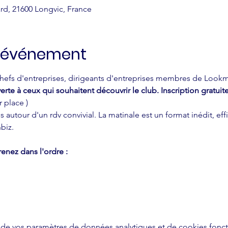
rd, 21600 Longvic, France
l'événement
efs d'entreprises, dirigeants d'entreprises membres de Lookmon
erte à ceux qui souhaitent découvrir le club. Inscription gratui
 place )
 autour d'un rdv convivial. La matinale est un format inédit, e
biz.
enez dans l'ordre :
de vos paramètres de données analytiques et de cookies fonct