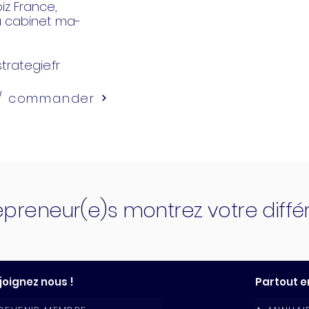
z France,
u cabinet ma-
trategie.fr
 / commander
epreneur(e)s montrez votre diff
joignez nous !
Partout e