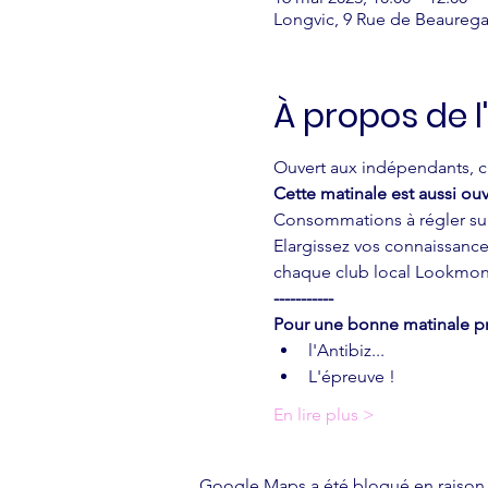
Longvic, 9 Rue de Beaurega
À propos de 
Ouvert aux indépendants, ch
Cette matinale est aussi ouv
Consommations à régler sur
Elargissez vos connaissances
chaque club local Lookmon
-----------
Pour une bonne matinale pr
l'Antibiz...
L'épreuve !
En lire plus >
Google Maps a été bloqué en raison 