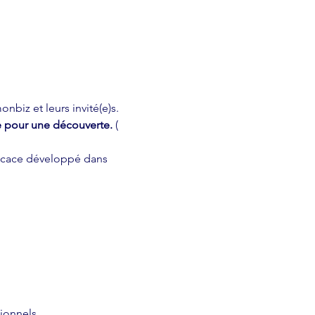
biz et leurs invité(e)s. 
te pour une découverte. 
( 
fficace développé dans 
ionnels.