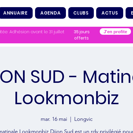
ANNUAIRE
AGENDA
CLUBS
ACTUS
itée
Adhésion avant le 31 juillet
35 jours
J'en profite
offerts
JON SUD - Matin
Lookmonbiz
mar. 16 mai
  |  
Longvic
matinale Lookmonbiz Dijon Sud est un rdv privilégié pour