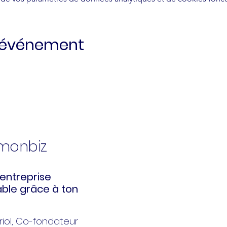
t événement
kmonbiz
entreprise
ble grâce à ton
iol
, Co-fondateur