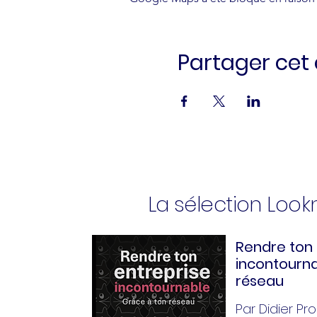
Partager ce
La sélection Loo
Rendre ton 
incontourna
réseau
Par Didier Pror