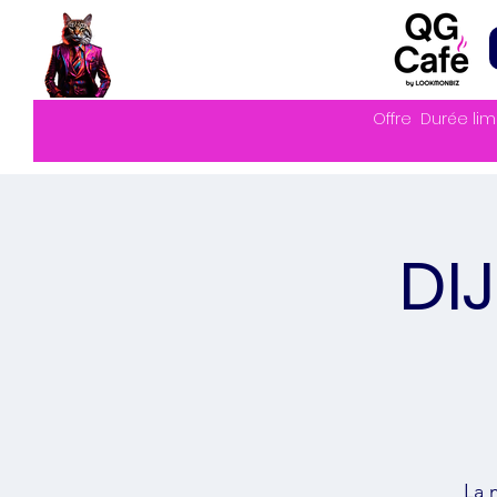
Offre
Durée lim
DI
La 