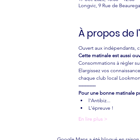
Longvic, 9 Rue de Beaurega
À propos de 
Ouvert aux indépendants, ch
Cette matinale est aussi ouv
Consommations à régler sur
Elargissez vos connaissances
chaque club local Lookmon
-----------
Pour une bonne matinale pr
l'Antibiz...
L'épreuve !
En lire plus >
Google Maps a été bloqué en raison 