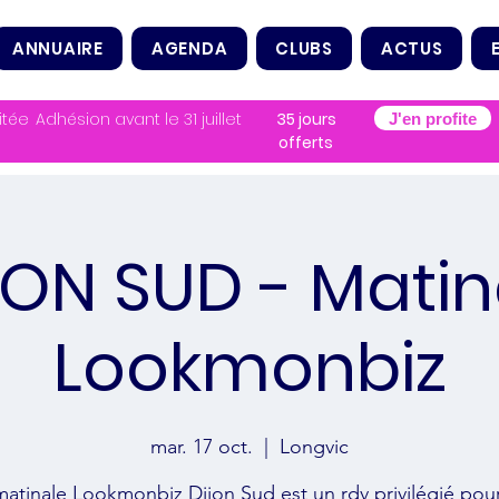
ANNUAIRE
AGENDA
CLUBS
ACTUS
itée
Adhésion avant le 31 juillet
35 jours
J'en profite
offerts
JON SUD - Matin
Lookmonbiz
mar. 17 oct.
  |  
Longvic
matinale Lookmonbiz Dijon Sud est un rdv privilégié pour