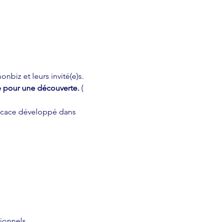
biz et leurs invité(e)s. 
te pour une découverte. 
( 
fficace développé dans 
ionnels.