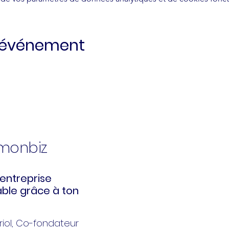
t événement
kmonbiz
entreprise
ble grâce à ton
iol
, Co-fondateur