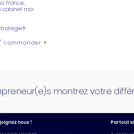
z France,
u cabinet ma-
trategie.fr
 / commander
epreneur(e)s montrez votre diff
joignez nous !
Partout e