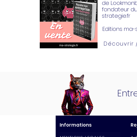
de Lookmonbi
fondateur d
strategie.fr
Editions ma-s
Découvrir
Entr
Informations
Re