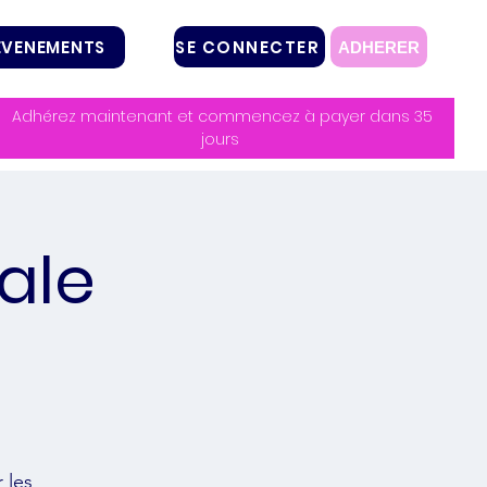
SE CONNECTER
EVENEMENTS
ADHERER
Adhérez maintenant et commencez à payer dans 35
jours
ale
 les