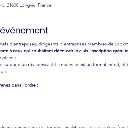
rd, 21600 Longvic, France
l'événement
efs d'entreprises, dirigeants d'entreprises membres de Lookmon
erte à ceux qui souhaitent découvrir le club. Inscription gratui
 place )
 autour d'un rdv convivial. La matinale est un format inédit, e
biz.
enez dans l'ordre :
de vos paramètres de données analytiques et de cookies fonct