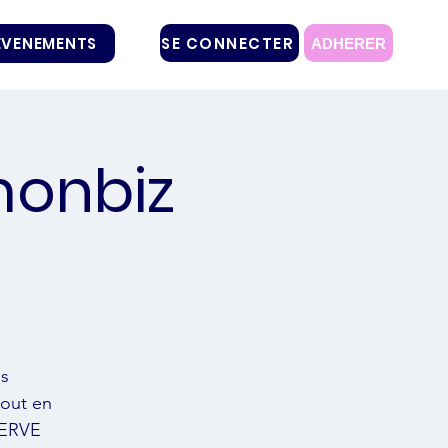
SE CONNECTER
EVENEMENTS
ADHERER
monbiz
es
out en
ESERVE