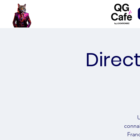
Direc
U
conna
Franc