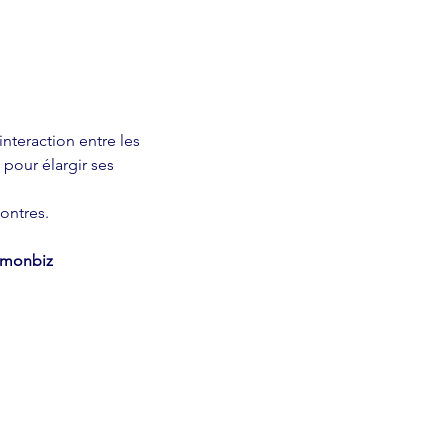
nteraction entre les 
our élargir ses 
ontres.
okmonbiz