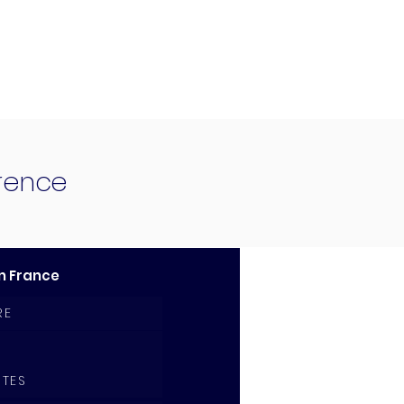
érence
n France
RE
ITES