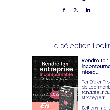
La sélection Loo
Rendre ton 
incontourna
réseau
Par Didier Pror
de Lookmonbi
fondateur d
strategie.fr
Editions ma-s