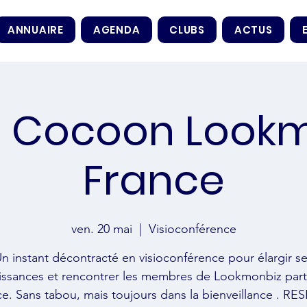
ANNUAIRE
AGENDA
CLUBS
ACTUS
t Cocoon Look
France
ven. 20 mai
  |  
Visioconférence
n instant décontracté en visioconférence pour élargir s
issances et rencontrer les membres de Lookmonbiz part
e. Sans tabou, mais toujours dans la bienveillance . R