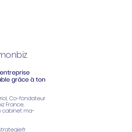
kmonbiz
entreprise
ble grâce à ton
iol
, Co-fondateur
z France,
u cabinet ma-
trategie.fr