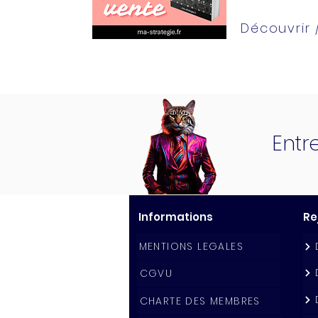
Découvrir
Entr
Informations
Re
MENTIONS LEGALES
CGVU
CHARTE DES MEMBRES