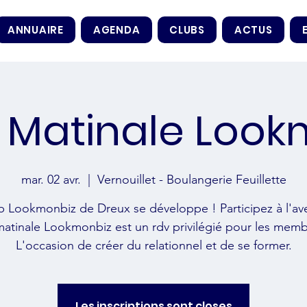
ANNUAIRE
AGENDA
CLUBS
ACTUS
 Matinale Look
mar. 02 avr.
  |  
Vernouillet - Boulangerie Feuillette
b Lookmonbiz de Dreux se développe ! Participez à l'av
matinale Lookmonbiz est un rdv privilégié pour les memb
L'occasion de créer du relationnel et de se former.
Les inscriptions sont closes