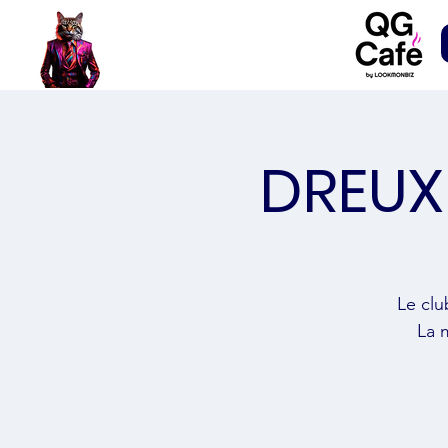
DREUX
Le clu
La 