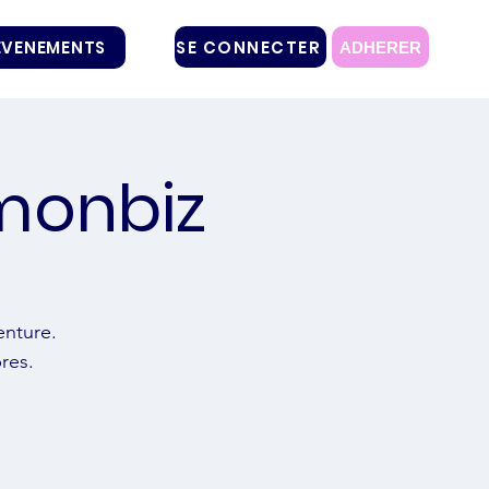
SE CONNECTER
EVENEMENTS
ADHERER
monbiz
enture.
res.