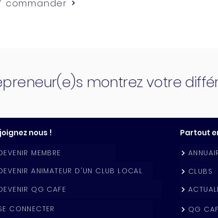
 / commander
epreneur(e)s montrez votre diff
joignez nous !
Partout e
DEVENIR MEMBRE
ANNUAI
DEVENIR ANIMATEUR D'UN CLUB LOCAL
CLUBS
DEVENIR QG CAFE
ACTUAL
SE CONNECTER
QG CA