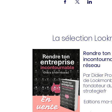
La sélection Loo
Rendre ton 
incontourna
réseau
Par Didier Pror
de Lookmonbi
fondateur d
strategie.fr
Editions ma-s