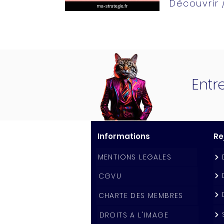
Découvrir
Entr
Informations
Re
MENTIONS LEGALES
CGVU
CHARTE DES MEMBRES
DROITS A L'IMAGE