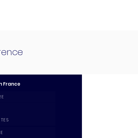
érence
n France
RE
ITES
FE