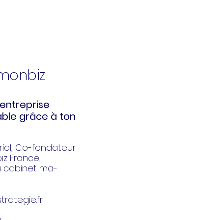
kmonbiz
entreprise
ble grâce à ton
iol
, Co-fondateur
z France,
u cabinet ma-
trategie.fr