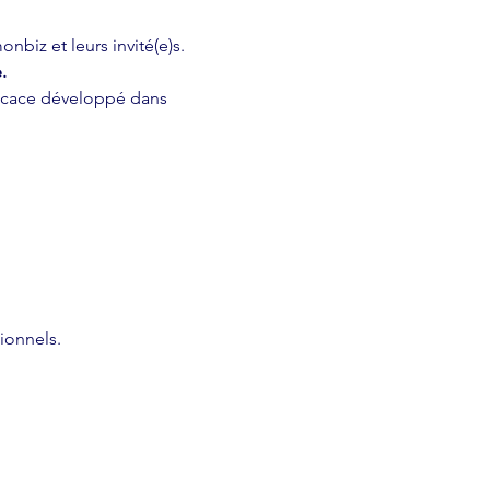
biz et leurs invité(e)s. 
.
fficace développé dans 
ionnels.