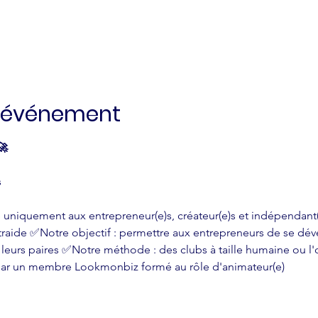
l'événement
🚀
s
vé uniquement aux entrepreneur(e)s, créateur(e)s et indépendant(
traide ✅Notre objectif : permettre aux entrepreneurs de se déve
e leurs paires ✅Notre méthode : des clubs à taille humaine ou l
par un membre Lookmonbiz formé au rôle d'animateur(e)  