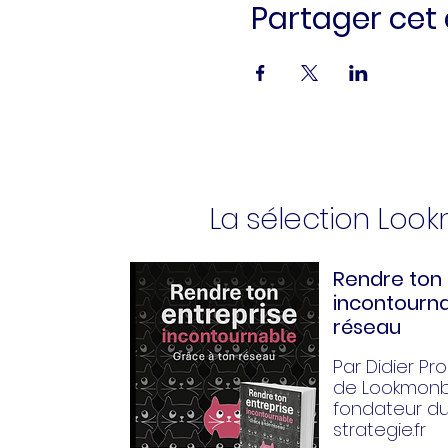
Partager ce
La sélection Loo
Rendre ton 
incontourna
réseau
Par Didier Pror
de Lookmonbi
fondateur d
strategie.fr