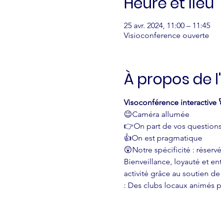
Heure et lieu
25 avr. 2024, 11:00 – 11:45
Visioconference ouverte
À propos de 
Visoconférence interactive 
😉Caméra allumée
👉On part de vos question
👍On est pragmatique 
😲Notre spécificité : réser
Bienveillance, loyauté et en
activité grâce au soutien d
: Des clubs locaux animés 