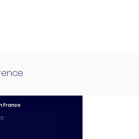
érence
n France
RE