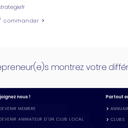
trategie.fr
 / commander
epreneur(e)s montrez votre diff
joignez nous !
Partout e
DEVENIR MEMBRE
ANNUAI
DEVENIR ANIMATEUR D'UN CLUB LOCAL
CLUBS