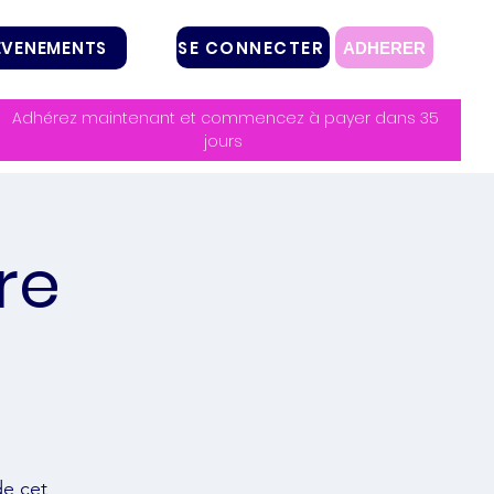
SE CONNECTER
EVENEMENTS
ADHERER
Adhérez maintenant et commencez à payer dans 35
jours
re
de cet