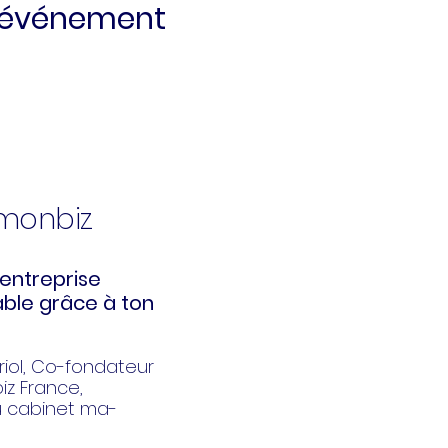
t événement
kmonbiz
entreprise
ble grâce à ton
iol
, Co-fondateur
z France,
u cabinet ma-