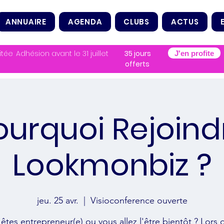
ANNUAIRE
AGENDA
CLUBS
ACTUS
itée
Adhésion avant le 31 juillet
35 jours
J'en profite
offerts
ourquoi Rejoind
Lookmonbiz ?
jeu. 25 avr.
  |  
Visioconference ouverte
êtes entrepreneur(e) ou vous allez l'être bientôt ? Lors 