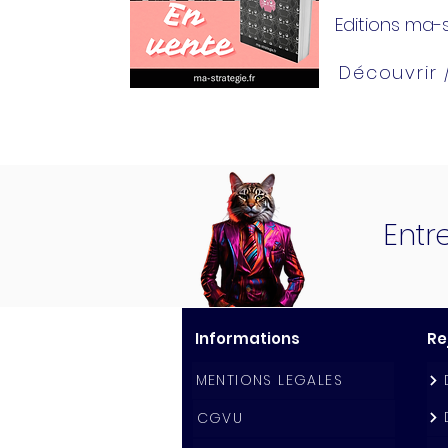
Editions ma-s
Découvrir
Entr
Informations
Re
MENTIONS LEGALES
CGVU