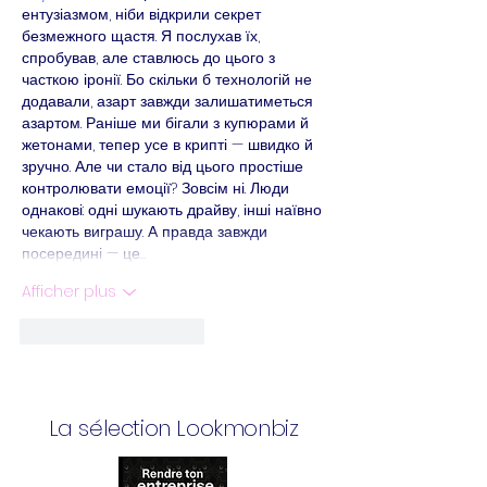
ентузіазмом, ніби відкрили секрет 
безмежного щастя. Я послухав їх, 
спробував, але ставлюсь до цього з 
часткою іронії. Бо скільки б технологій не 
додавали, азарт завжди залишатиметься 
азартом. Раніше ми бігали з купюрами й 
жетонами, тепер усе в крипті — швидко й 
зручно. Але чи стало від цього простіше 
контролювати емоції? Зовсім ні. Люди 
однакові: одні шукають драйву, інші наївно 
чекають виграшу. А правда завжди 
посередині — це…
Afficher plus
J'aime
Répondre
La sélection Lookmonbiz