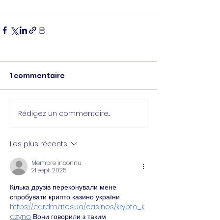
1 commentaire
Rédigez un commentaire...
Les plus récents
Membre inconnu
21 sept. 2025
Кілька друзів переконували мене 
спробувати крипто казино україни 
https://cardmates.ua/casinos/krypto_k
azyno
 Вони говорили з таким 