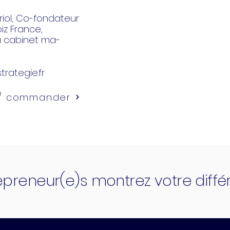
iol
, Co-fondateur
z France,
u cabinet ma-
trategie.fr
 / commander
epreneur(e)s montrez votre diff