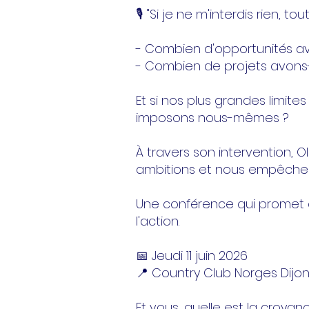
🎙️ "Si je ne m'interdis rien, to
- Combien d'opportunités av
- Combien de projets avon
Et si nos plus grandes limit
imposons nous-mêmes ?
À travers son intervention, Oli
ambitions et nous empêchent
Une conférence qui promet d
l'action.
📅 Jeudi 11 juin 2026
📍 Country Club Norges Dij
Et vous, quelle est la croyan