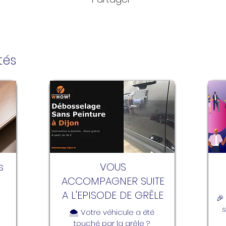
tés
s
VOUS
ACCOMPAGNER SUITE
A L'EPISODE DE GRÊLE
🎉
s
🌨️ Votre véhicule a été 
touché par la grêle ? 