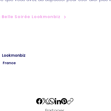
 la Belle Soirée Lookmonbiz
Lookmonbiz
France
Partager