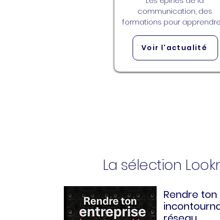
Les épines de la 
communication, des 
formations pour apprendre
communiquer sans se piqu
🌹
Voir l'actualité
La sélection Loo
Rendre ton 
incontourna
réseau