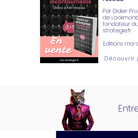
Par Didier Pror
de Lookmonbi
fondateur d
strategie.fr
Editions ma-s
Découvrir
Entr