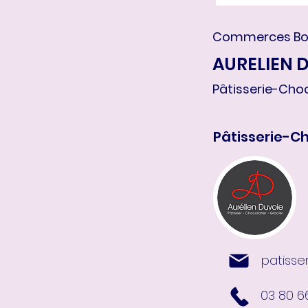
Commerces Bou
AURELIEN 
Pâtisserie-Choc
Pâtisserie-C
patisse
03 80 6