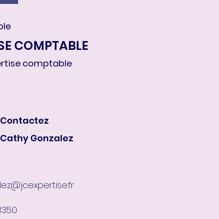
ble
ISE COMPTABLE
ertise comptable
Contactez
Cathy Gonzalez
lez@jcexpertise.fr
3350