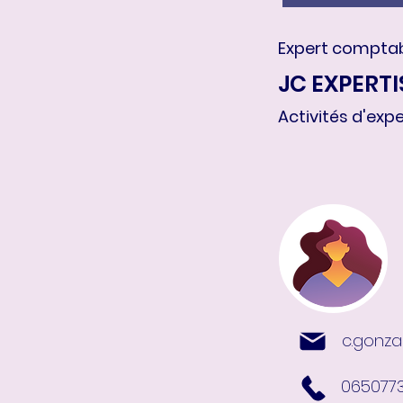
Expert compta
JC EXPERT
Activités d'exp
c.gonza
065077