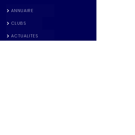
ANNUAIRE
CLUBS
ACTUALITES
PARTENAIRES
LOOKMONBIZ TV
Rejoignez Lookmonbiz
DEVENIR MEMBRE
SE CONNECTER
Informations