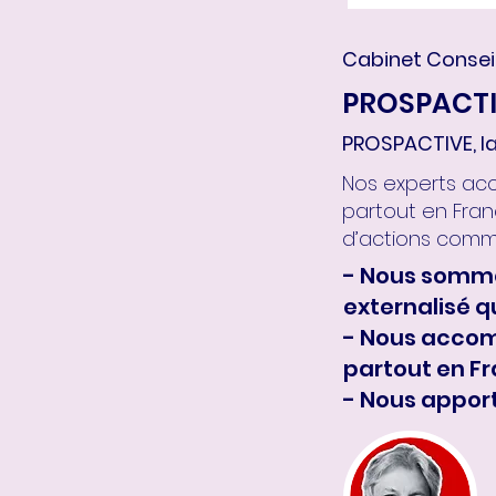
Cabinet Conseil
PROSPACT
PROSPACTIVE, l
Nos experts ac
partout en Fran
d’actions comme
- Nous somme
externalisé q
- Nous accom
partout en F
- Nous appor