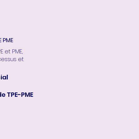
E PME
 et PME,
cessus et
ial
de TPE-PME