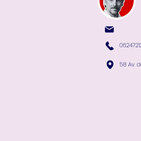
0624721
58 Av. 