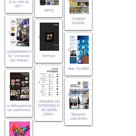
Et du côté du
BTP ?
A3PICS
CHAUSSEY
PLATERIE
LOOKMAFRANCHI
SE -L'annuaire
Portfolio
des réseaux
Bekir YILDIRIM
L’ANNUAIRE DES
La Retrospective
ENTREPRISES ET
de Lookmonbiz
DES SUPERS
HEROS !
Rejoignez
Lookmonbiz