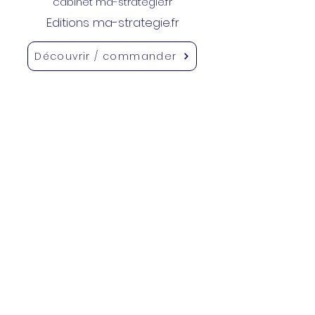
cabinet ma-strategie.fr
Editions ma-strategie.fr
Découvrir / commander
Entrepreneur(e)s
montrez votre
différence
Partout en France
ANNUAIRE
CLUBS
QG CAFE