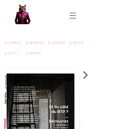
Téléchargez le mag complet
JUIN22
MARS22
JANV22
DEC21
OCT / NOV 21
SEPT21