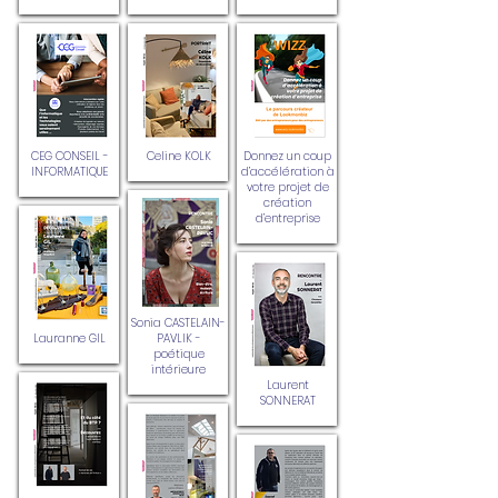
CEG CONSEIL -
Celine KOLK
Donnez un coup
INFORMATIQUE
d’accélération à
votre projet de
création
d’entreprise
Sonia CASTELAIN-
Lauranne GIL
PAVLIK -
poétique
intérieure
Laurent
SONNERAT