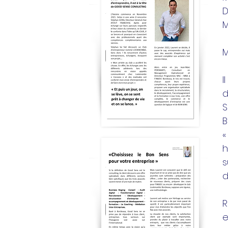
D
M
M
I
d
S
B
«
h
s
d
R
e