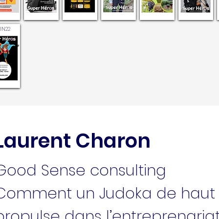
UIN22
Laurent Charon
Good Sense consulting
Comment un Judoka de haut 
propulse dans l’entreprenaria