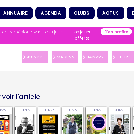
ANNUAIRE
AGENDA
CLUBS
ACTUS
itée
Adhésion avant le 31 juillet
35 jours
J'en profite
offerts
JUIN22
MARS22
JANV22
DEC21
voir l'article
UIN22
JUIN22
JUIN22
JUIN22
JUIN22
JUIN22