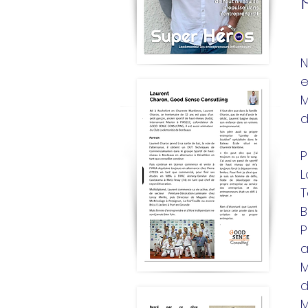
N
e
M
d
P
L
T
B
P
a
M
d
M