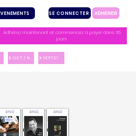
SE CONNECTER
EVENEMENTS
ADHERER
Adhérez maintenant et commencez à payer dans 35
jours
OCT / NOV 21
SEPT21
JUIN22
JUIN22
JUIN22