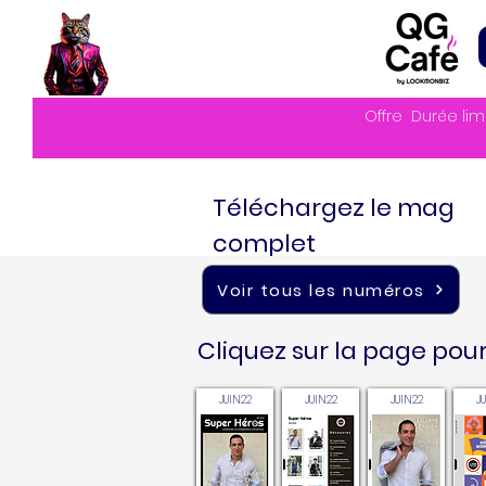
Offre
Durée lim
Téléchargez le mag
complet
Voir tous les numéros
Cliquez sur la page pour 
JUIN22
JUIN22
JUIN22
J