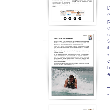
L
G
p
q
d
S
i
«
d
L
e
-
«
-