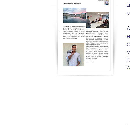
E
a
A
e
a
o
l
e