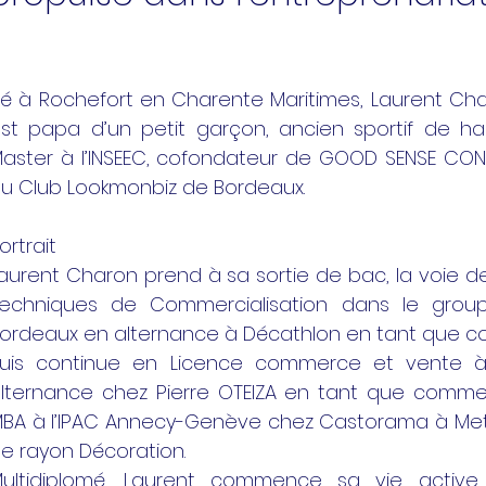
é à Rochefort en Charente Maritimes, Laurent Cha
st papa d’un petit garçon, ancien sportif de ha
aster à l’INSEEC, cofondateur de GOOD SENSE CONSU
u Club Lookmonbiz de Bordeaux.
ortrait
aurent Charon prend à sa sortie de bac, la voie de 
echniques de Commercialisation dans le group
ordeaux en alternance à Décathlon en tant que con
uis continue en Licence commerce et vente à l
lternance chez Pierre OTEIZA en tant que commerc
BA à l’IPAC Annecy-Genève chez Castorama à Metz
e rayon Décoration.
ultidiplomé, Laurent commence sa vie active,