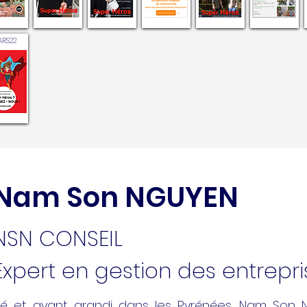
RS22
Nam Son NGUYEN
NSN CONSEIL
Expert en gestion des entrepri
é et ayant grandi dans les Pyrénées, Nam Son N