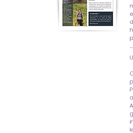
m
e
d
h
p
U
O
p
P
a
A
g
i
l