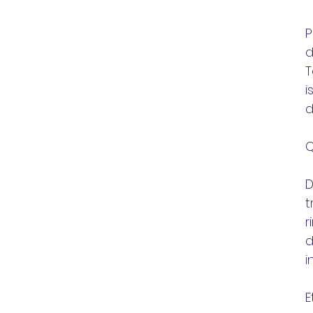
P
d
T
i
d
Q
D
t
r
d
i
E