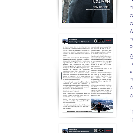
m
c
c
A
r
P
g
L
«
r
d
d
«
l
l