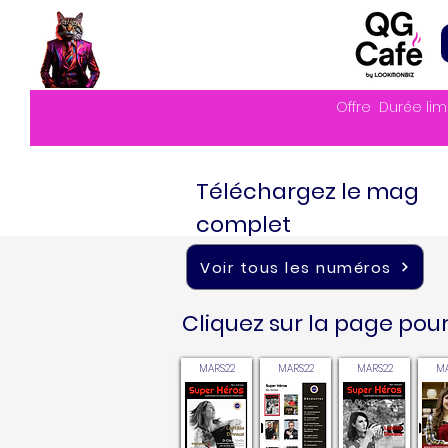
Offre
Durée lim
Téléchargez le mag
complet
Voir tous les numéros
Cliquez sur la page pour 
MARS22
MARS22
MARS22
MA