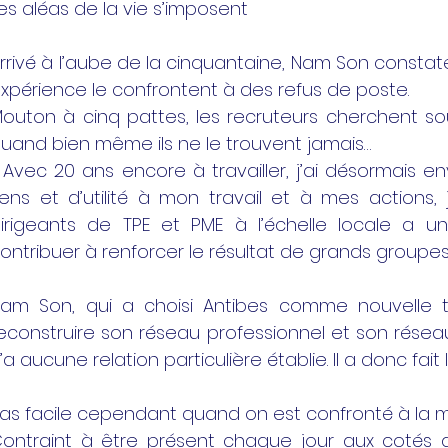
es aléas de la vie s’imposent
rrivé à l’aube de la cinquantaine, Nam Son constat
xpérience le confrontent à des refus de poste.
outon à cinq pattes, les recruteurs cherchent so
uand bien même ils ne le trouvent jamais…
 Avec 20 ans encore à travailler, j’ai désormais
ens et d’utilité à mon travail et à mes actions, 
irigeants de TPE et PME à l’échelle locale a 
ontribuer à renforcer le résultat de grands groupes
am Son, qui a choisi Antibes comme nouvelle t
econstruire son réseau professionnel et son résea
’a aucune relation particulière établie. Il a donc fai
as facile cependant quand on est confronté à la m
ontraint à être présent chaque jour aux cotés