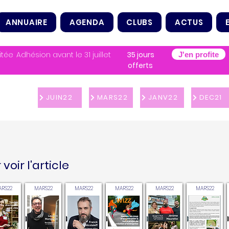
ANNUAIRE
AGENDA
CLUBS
ACTUS
itée
Adhésion avant le 31 juillet
35 jours
J'en profite
offerts
JUIN22
MARS22
JANV22
DEC21
voir l'article
RS22
MARS22
MARS22
MARS22
MARS22
MARS22