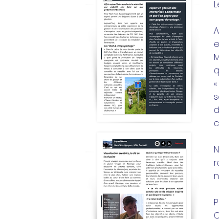
L
A
e
M
q
«
s
d
c
N
r
n
P
C