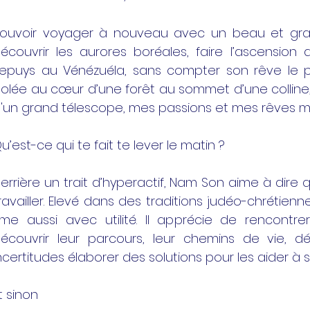
ouvoir voyager à nouveau avec un beau et gr
écouvrir les aurores boréales, faire l’ascension 
epuys au Vénézuéla, sans compter son rêve le p
solée au cœur d’une forêt au sommet d’une colline
'un grand télescope, mes passions et mes rêves m
u’est-ce qui te fait te lever le matin ?
errière un trait d’hyperactif, Nam Son aime à dire 
ravailler. Elevé dans des traditions judéo-chrétienn
ime aussi avec utilité. Il apprécie de rencontre
écouvrir leur parcours, leur chemins de vie, dé
ncertitudes élaborer des solutions pour les aider à 
t sinon