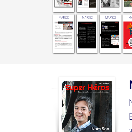
MARS22
MARS22
MARS22
MA
N