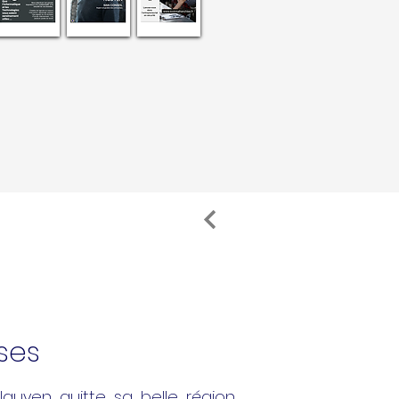
ses
guyen quitte sa belle région