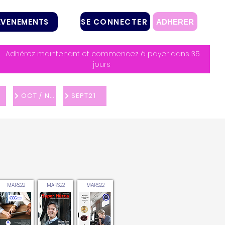
SE CONNECTER
EVENEMENTS
ADHERER
Adhérez maintenant et commencez à payer dans 35
jours
OCT / NOV 21
SEPT21
MARS22
MARS22
MARS22